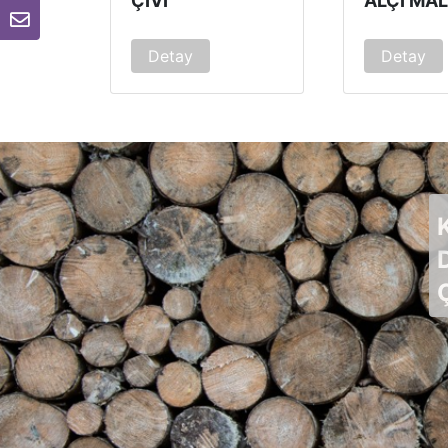
ÇIVI
Detay
Detay