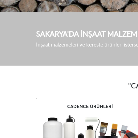
SAKARYA'DA INŞAAT MALZEM
İnşaat malzemeleri ve kereste ürünleri isterse
"C
CADENCE ÜRÜNLERI