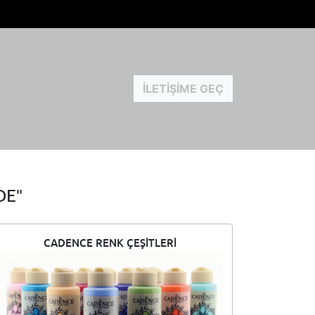
İLETIŞIME GEÇ
DE"
CADENCE RENK ÇEŞITLERI