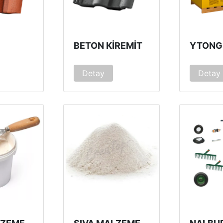
BETON KIREMIT
YTONG
Detay
Detay