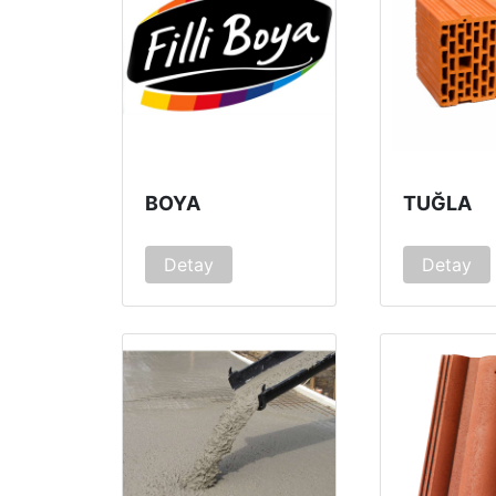
BOYA
TUĞLA
Detay
Detay