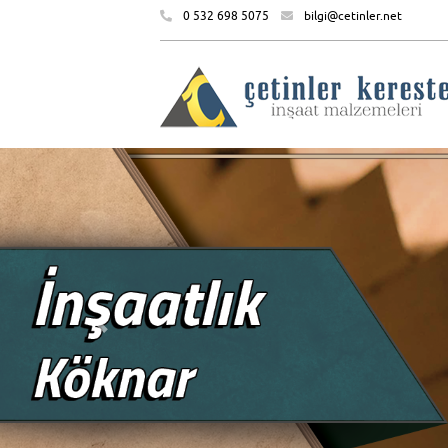
0 532 698 5075
bilgi@cetinler.net
Önceki