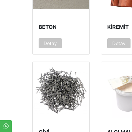
BETON
KIREMIT
Detay
Detay