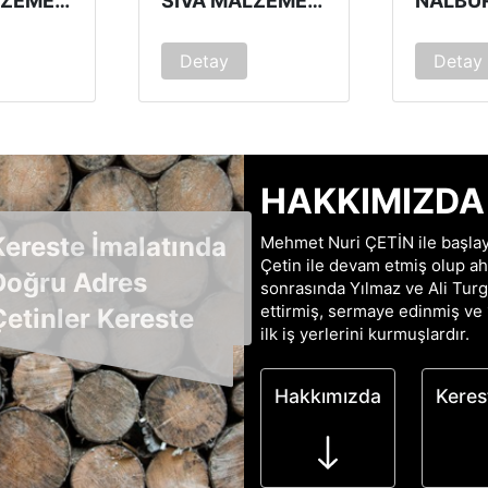
ALÇI MALZEMELERI
SIVA MALZEMELERI
Detay
Detay
HAKKIMIZDA
Kereste İmalatında
Mehmet Nuri ÇETİN ile başlay
Çetin ile devam etmiş olup ah
Doğru Adres
sonrasında Yılmaz ve Ali Turga
ettirmiş, sermaye edinmiş ve 
Çetinler Kereste
ilk iş yerlerini kurmuşlardır.
Hakkımızda
Keres