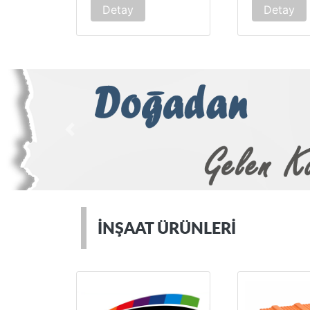
Detay
Detay
Önceki
İNŞAAT ÜRÜNLERI