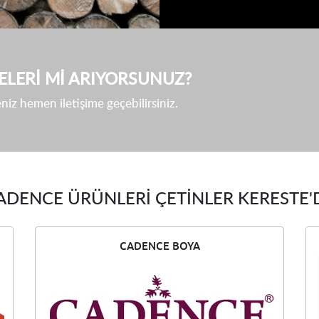
ELERI MI ARIYORSUNUZ?
niz hemen iletişime geçebilirsiniz.
ADENCE ÜRÜNLERI ÇETINLER KERESTE'
CADENCE BOYA