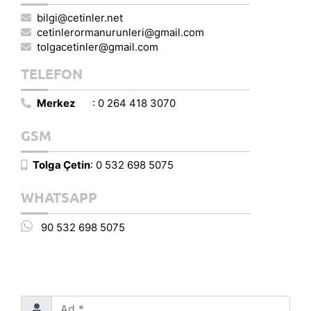
bilgi@cetinler.net
cetinlerormanurunleri@gmail.com
tolgacetinler@gmail.com
TELEFON
Merkez
: 0 264 418 3070
GSM
Tolga Çetin
: 0 532 698 5075
WHATSAPP
90 532 698 5075
Ad