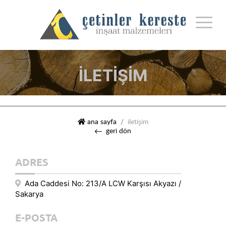
İLETIŞIM
çetinler kereste i̇nşaat malzemeleri
ana sayfa
i̇letişim
geri dön
ADRES
Ada Caddesi No: 213/A LCW Karşısı Akyazı /
Sakarya
E-POSTA