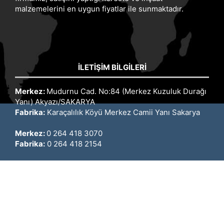
malzemelerini en uygun fiyatlar ile sunmaktadır.
İLETIŞIM BILGILERI
Merkez:
Mudurnu Cad. No:84 (Merkez Kuzuluk Durağı
Yanı) Akyazı/SAKARYA
Fabrika:
Karaçalılık Köyü Merkez Camii Yanı Sakarya
Merkez:
0 264 418 3070
Fabrika:
0 264 418 2154
Tolga Çetin:
0 532 698 5075
İshak Çetin:
0 532 246 9694