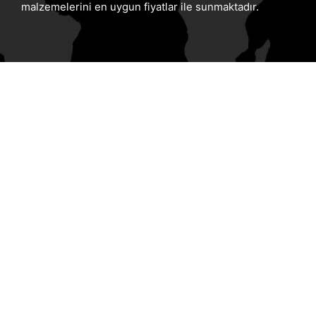
malzemelerini en uygun fiyatlar ile sunmaktadır.
İLETIŞIM BILGILERI
Merkez:
Mudurnu Cad. No:84 (Merkez Kuzuluk Durağı
Yanı) Akyazı/SAKARYA
Fabrika:
Karaçalılık Köyü Merkez Camii Yanı Sakarya
Merkez:
0 264 418 3070
Fabrika:
0 264 418 2154
Tolga Çetin:
0 532 698 5075
İshak Çetin:
0 532 246 9694