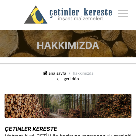
HAKKIMIZDA
çetinler kereste i̇nşaat malzemeleri
ana sayfa
hakkımızda
geri dön
ÇETİNLER KERESTE
Mehmet Nuri ÇETİN ile başlayan marangozluk mesleği