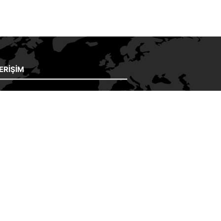
 ERIŞIM
SAYFA
HAKKIMIZDA
AT MALZEMELERI
ÜRÜNLER
ESTE SATIŞI
 GALERI
ETIKETLER
ŞIM