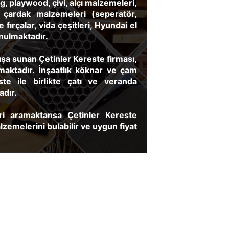
g, playwood, çivi, alçı malzemeleri,
, çardak malzemeleri (seperatör,
fırçalar, vida çeşitleri, Hyundai el
unulmaktadır.
tışa sunan Çetinler Kereste firması,
maktadır. İnşaatlık köknar ve çam
e ile birlikte çatı ve veranda
adır.
ri aramaktansa Çetinler Kereste
lzemelerini bulabilir ve uygun fiyat