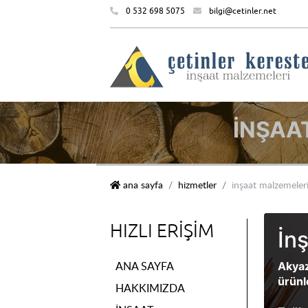
0 532 698 5075
bilgi@cetinler.net
İNŞAA
çetinler kereste i̇nşaat malzemeleri
ana sayfa
hizmetler
i̇nşaat malzemeleri
HIZLI ERIŞIM
İn
ANA SAYFA
Akyaz
ürünl
HAKKIMIZDA