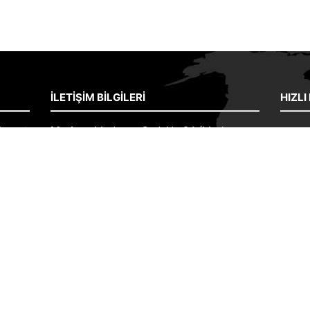
İLETIŞIM BILGILERI
HIZLI
inşaat
Merkez:
Mudurnu Cad. No:84 (Merkez
ANA 
Kuzuluk Durağı Yanı) Akyazı/SAKARYA
İNŞA
aat
Fabrika:
Karaçalılık Köyü Merkez Camii
VE KER
tur.
Yanı Sakarya
FOTO
Merkez:
0 264 418 3070
ışını
Fabrika:
0 264 418 2154
İLETI
ini en
Tolga Çetin:
0 532 698 5075
İshak Çetin:
0 532 246 9694