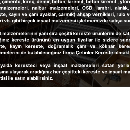
, çimento, kireç, demir, beton, kiremit, beton kiremit , yton
malzemeleri, nalbur malzemeleri, OSB, lambri, alınlık
te, kayın ve çam ayaklar, çarmık) ahşap vernikleri, rulo ve 
eri vb. gibi birçok inşaat malzemesi işletmemizde satışa s
t malzemelerinin yanı sıra çeşitli kereste ürünlerini de sa
ğınız kereste ürününü en uygun fiyatlar ile sizlere sun
ste, kayın kereste, doğramalık çam ve köknar kerest
melerini de bulabileceğiniz firma Çetinler Kereste olmakt
ya'da keresteci veya inşaat malzemeleri satan yerle
sına ulaşarak aradığınız her çeşitteki kereste ve inşaat ma
isi ile satın alabilirsiniz.