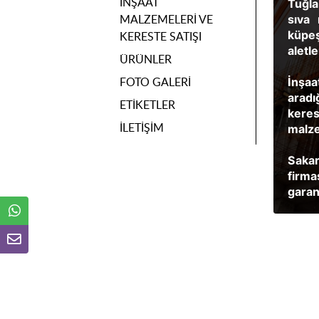
İNŞAAT
Tuğla
MALZEMELERI VE
sıva 
küpeş
KERESTE SATIŞI
aletl
ÜRÜNLER
FOTO GALERI
İnşaa
aradı
ETIKETLER
kere
İLETIŞIM
malze
Sakar
firma
garant