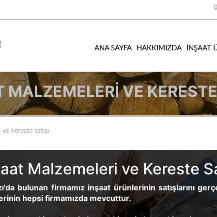
ANA SAYFA
HAKKIMIZDA
İNŞAAT 
T MALZEMELERI VE KERESTE 
 ve kereste satışı
şaat Malzemeleri ve Kereste Sa
ı'da bulunan firmamız inşaat ürünlerinin satışlarını gerç
erinin hepsi firmamızda mevcuttur.