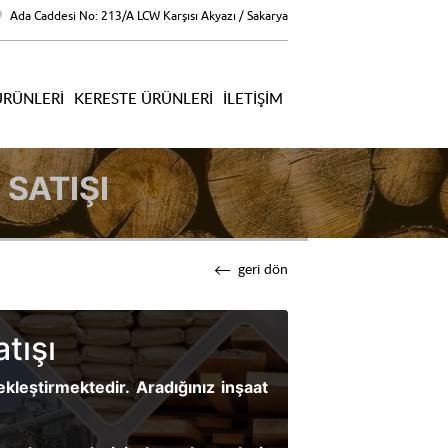
Ada Caddesi No: 213/A LCW Karşısı Akyazı / Sakarya
ÜRÜNLERI
KERESTE ÜRÜNLERI
İLETIŞIM
SATIŞI
geri dön
tışı
ekleştirmektedir. Aradığınız inşaat