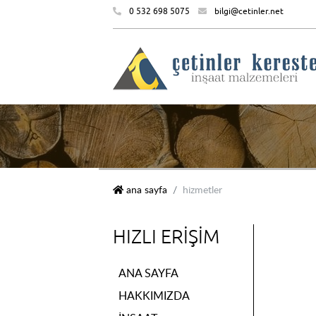
0 532 698 5075
bilgi@cetinler.net
çetinler kereste i̇nşaat malzemeleri
ana sayfa
hizmetler
HIZLI ERIŞIM
ANA SAYFA
HAKKIMIZDA