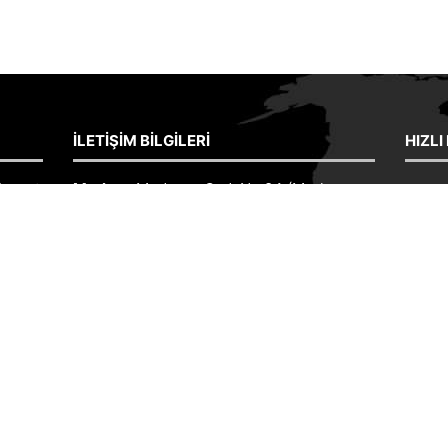
İLETIŞIM BILGILERI
HIZLI
inşaat
Merkez:
Mudurnu Cad. No:84 (Merkez
ANA 
Kuzuluk Durağı Yanı) Akyazı/SAKARYA
İNŞA
aat
Fabrika:
Karaçalılık Köyü Merkez Camii
VE KER
tur.
Yanı Sakarya
FOTO
Merkez:
0 264 418 3070
ışını
Fabrika:
0 264 418 2154
İLETI
ini en
Tolga Çetin:
0 532 698 5075
İshak Çetin:
0 532 246 9694