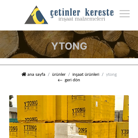
YTONG
çetinler kereste i̇nşaat malzemeleri
ana sayfa
ürünler
i̇nşaat ürünleri
ytong
geri dön