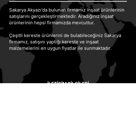
Sakarya Akyazı'da bulunan firmamız inşaat ürünlerinin
satışlarını gerçekleştirmektedir. Aradığınız inşaat
ürünlerinin hepsi firmamızda mevcuttur.
Çeşitli kereste ürünlerini de bulabileceğiniz Sakarya
firmamız, satışını yaptığı kereste ve inşaat
malzemelerini en uygun fiyatlar ile sunmaktadır.
İLETIŞIM BILGILERI
Merkez:
Mudurnu Cad. No:84 (Merkez Kuzuluk Durağı
Yanı) Akyazı/SAKARYA
Fabrika:
Karaçalılık Köyü Merkez Camii Yanı Sakarya
Merkez:
0 264 418 3070
Fabrika:
0 264 418 2154