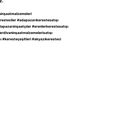
z.
ainşaatmalzemeleri
esteciler #adapazarıkerestesatışı
pazarıinşaatçılar #erenlerkerestesatışı
erdivaninşaatmalzemelerisatışı
ı #keresteçeşitleri #akyazıkeresteci