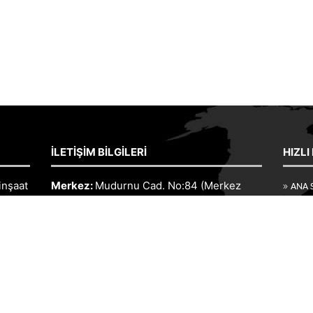
İLETIŞIM BILGILERI
HIZLI
inşaat
Merkez:
Mudurnu Cad. No:84 (Merkez
ANA 
Kuzuluk Durağı Yanı) Akyazı/SAKARYA
İNŞA
aat
Fabrika:
Karaçalılık Köyü Merkez Camii
VE KER
tur.
Yanı Sakarya
FOTO
Merkez:
0 264 418 3070
ışını
Fabrika:
0 264 418 2154
İLETI
ini en
Tolga Çetin:
0 532 698 5075