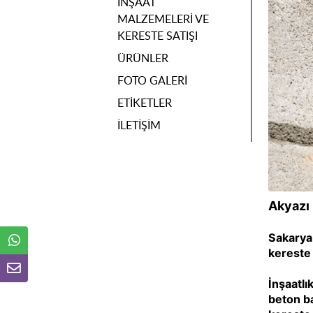
İNŞAAT
MALZEMELERI VE
KERESTE SATIŞI
ÜRÜNLER
FOTO GALERI
ETIKETLER
İLETIŞIM
Akyazı
Sakarya 
kereste 
İnşaatlı
beton ba