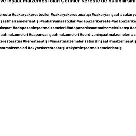
ve inşaat malzemesi olan Çetinler Kereste'de bulabilirsini
reste #sakaryakeresteciler #sakaryakerestesatışı #sakaryainşaat #sakary
şaatmalzemelerisatışı #sakaryainşaatçılar #adapazarıkereste #adapazarıker
inşaat #adapazarıinşaatmalzemeleri #adapazarıinşaatmalzemelerisatışı #ada
şaatmalzemeleri #sapancainşaatmalzemeleri #serdivaninşaatmalzemeleri #s
erestesatışı #kerestesatışı #inşaatmalzemelerisatışı #inşaat #malzemesatış
aatmalzemeleri #akyazıkerestesatışı #akyazıinşaatmalzemelerisatışı