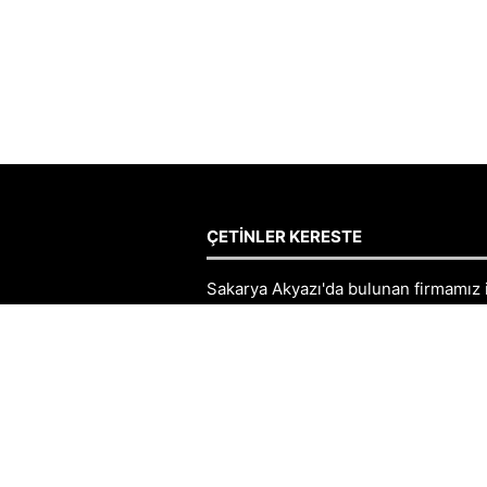
ÇETINLER KERESTE
Sakarya Akyazı'da bulunan firmamız 
ürünlerinin satışlarını
gerçekleştirmektedir. Aradığınız inş
ürünlerinin hepsi firmamızda mevcut
Çeşitli kereste ürünlerini de
bulabileceğiniz Sakarya firmamız, sat
yaptığı kereste ve inşaat malzemeler
uygun fiyatlar ile sunmaktadır.