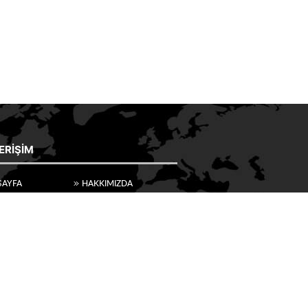
 ERIŞIM
SAYFA
HAKKIMIZDA
AT MALZEMELERI
ÜRÜNLER
ESTE SATIŞI
 GALERI
ETIKETLER
ŞIM