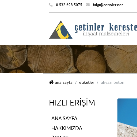
0 532 698 5075
bilgi@cetinler.net
çetinler kereste i̇nşaat malzemeleri
ana sayfa
etiketler
akyazı beton
HIZLI ERIŞIM
ANA SAYFA
HAKKIMIZDA