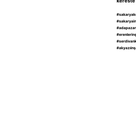
kereste 
#sakaryake
#sakaryain
#adapazarı
#erenlerin
#serdivank
#akyazıinş